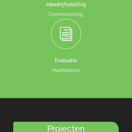
Inbedrijfsstelling
Commissioning
i
Evaluatie
Maintenance
Projecten