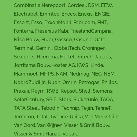
Combinatie Herepoort, Cordeel, DSM, EEW,
Electrabel, Emmtec, Eneco, Enexis, ENGIE,
Essent, Esso, ExxonMobil, Fabricom, FMT,
Fonterra, Fresenius Kabi, FrieslandCampina,
Friso Bouw, Fluor, Gassco, Gasunie, Gate
Terminal, Gemini, GlobalTech, Groningen
Seaports, Heerema, Hertel, Imtech, Jacobs,
Jorritsma Bouw, Koster AG, KWS, Linde,
Mammoet, MHPS, NAM, Nedmag, NEG, NEM,
NoordZuidlijn, Nuon, Omrin, Petrogas, Philips,
Praxair, Reym, RWE, Repsol, Shell, Siemens,
SolarCentury, SPIE, Stork, Suikerunie, TAQA,
TATA Steel, Tebodin, Technip, Teijin, TenneT,
Terracon, Total, Twence, Unica, Van Merksteijn,
Van Oord, Van Wijnen, Visser & Smit Bouw,
Visser & Smit Hanab, Vopak.